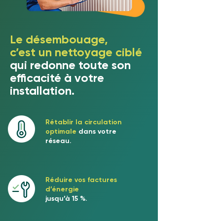
Le désembouage,
c’est un nettoyage ciblé
qui redonne toute son
efficacité à votre
installation.
Rétablir la circulation
optimale
dans votre
réseau.
Réduire vos factures
d’énergie
jusqu’à 15 %.